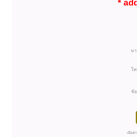
* add
นา
โท
ข้
เมื่อท