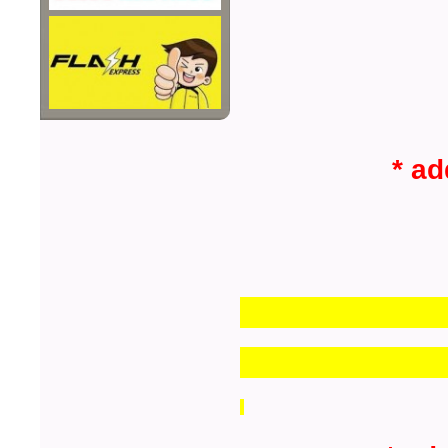
* add 
Line i