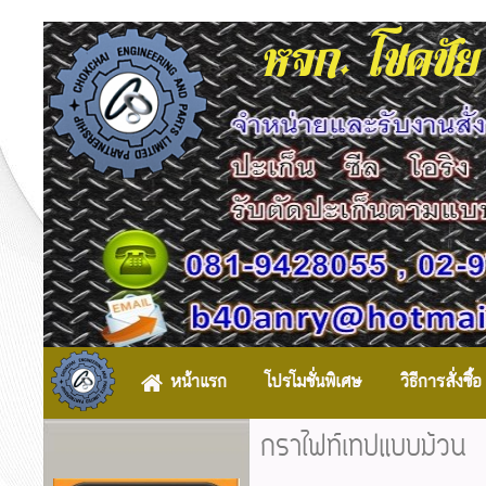
หจก. โชคชัย
หน้าแรก
โปรโมชั่นพิเศษ
วิธีการสั่งซื้อ
กราไฟท์เทปแบบม้วน