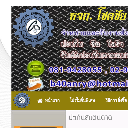
หจก. โชคชัย
หน้าแรก
โปรโมชั่นพิเศษ
วิธีการสั่งซื้อ
ปะเก็นสเเตนดาด