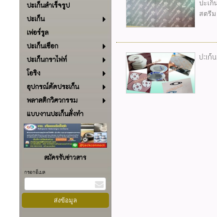
ปะเก็
ปะเก็นสำเร็จรูป
สตรีม
ปะเก็น
เฟอร์รูล
ปะเก็นเชือก
ปะเก็น
ปะเก็นกราไฟท์
โอริง
อุปกรณ์ตัดประเก็น
พลาสติกวิศวกรรม
แบบงานปะเก็นสั่งทำ
สมัครรับข่าวสาร
กรอกอีเมล