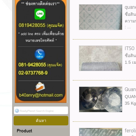
quan
ชื่อส
ความหน
: ...
IT50
ชื่อสิ
1.5 เ
Quan
QUANE
35 Kg
ferol
Product