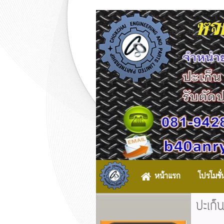
หจก
หน้าแรก
โปรโมชั่
ปะเก