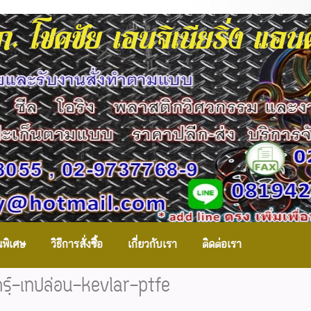
. โชคชัย เอนจิเนียริ่ง แอ
นพิเศษ
วิธีการสั่งซื้อ
เกี่ยวกับเรา
ติดต่อเรา
ารฺ์-เทปล่อน-kevlar-ptfe