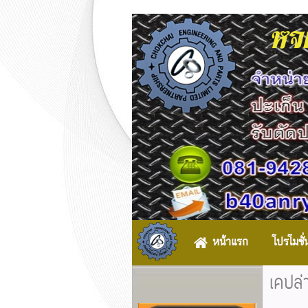
หจก
หน้าแรก
โปรโมชั่
เคปล่