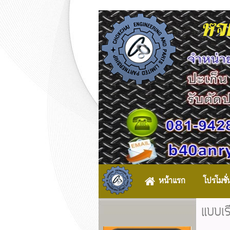
หจก
หน้าแรก
โปรโมชั่
แบบเร