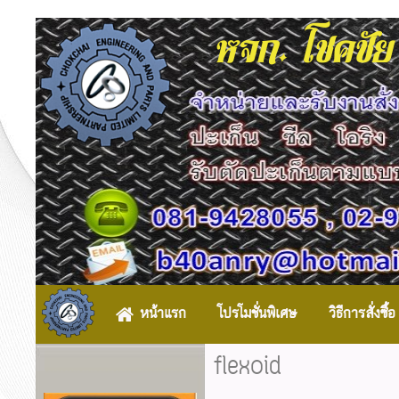
หจก. โชคชัย
หน้าแรก
โปรโมชั่นพิเศษ
วิธีการสั่งซื้อ
flexoid