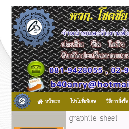
หจก. โชคชัย
หน้าแรก
โปรโมชั่นพิเศษ
วิธีการสั่งซื้อ
graphite sheet