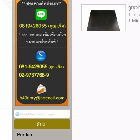
graph
1. ปะ
1 Mtr
Product